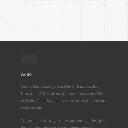
Aduo
Somos María Saurí y Luisa Beltrán. Entre las dos
formamos ADUO, un equipo que empezó en 2003
en Foios, Valencia, y que se caracteriza por tener un
estilo propio.
Todos nuestros proyectos están impregnados de la
ilusión y el cariño con el que vivimos nuestro